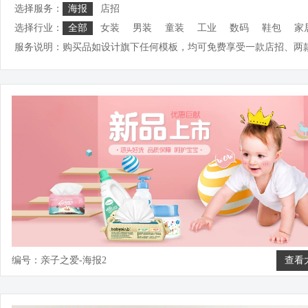
选择服务：
海报
店招
选择行业：
全部
女装
男装
童装
工业
数码
鞋包
家
服务说明：
购买品如设计旗下任何模板，均可免费享受一款店招、两
编号：亲子之爱-海报2
查看