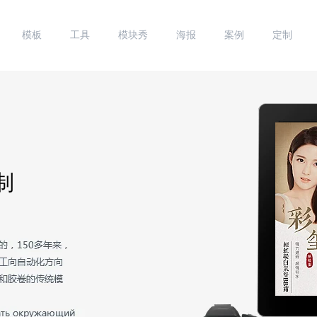
模板
工具
模块秀
海报
案例
定制
制